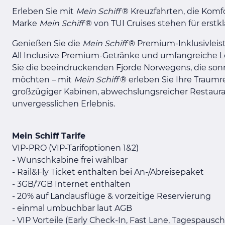
Erleben Sie mit
Mein Schiff
® Kreuzfahrten, die Komfo
Marke
Mein Schiff
® von TUI Cruises stehen für erstk
Genießen Sie die
Mein Schiff
® Premium-Inklusivleist
All Inclusive Premium-Getränke und umfangreiche Le
Sie die beeindruckenden Fjorde Norwegens, die son
möchten – mit
Mein Schiff
® erleben Sie Ihre Traum
großzügiger Kabinen, abwechslungsreicher Restauran
unvergesslichen Erlebnis.
Mein Schiff Tarife
VIP-PRO (VIP-Tarifoptionen 1&2)
- Wunschkabine frei wählbar
- Rail&Fly Ticket enthalten bei An-/Abreisepaket
- 3GB/7GB Internet enthalten
- 20% auf Landausflüge & vorzeitige Reservierung
- einmal umbuchbar laut AGB
- VIP Vorteile (Early Check-In, Fast Lane, Tagespausc