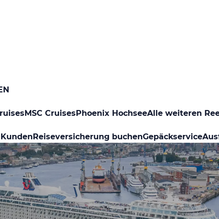
EN
ruises
MSC Cruises
Phoenix Hochsee
Alle weiteren Re
 Kunden
Reiseversicherung buchen
Gepäckservice
Aus