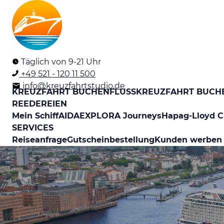
Täglich von 9-21 Uhr
+49 521 - 120 11 500
info@kreuzfahrtstudio.de
KREUZFAHRT BUCHEN
FLUSSKREUZFAHRT BUCH
REEDEREIEN
Mein Schiff
AIDA
EXPLORA Journeys
Hapag-Lloyd C
SERVICES
Reiseanfrage
Gutscheinbestellung
Kunden werben