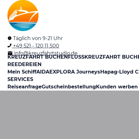
Täglich von 9-21 Uhr
+49 521 - 120 11 500
info@kreuzfahrtstudio.de
KREUZFAHRT BUCHEN
FLUSSKREUZFAHRT BUCH
REEDEREIEN
Mein Schiff
AIDA
EXPLORA Journeys
Hapag-Lloyd C
SERVICES
Reiseanfrage
Gutscheinbestellung
Kunden werben