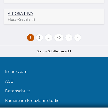
A-ROSA RIVA
Fluss-Kreuzfahrt
1
2
...
40
>
»
Start
Schiffeübersicht
Impressum
AGB
Datenschutz
Karriere im Kreuzfahrtstudio