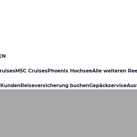
EN
ruises
MSC Cruises
Phoenix Hochsee
Alle weiteren Re
 Kunden
Reiseversicherung buchen
Gepäckservice
Aus