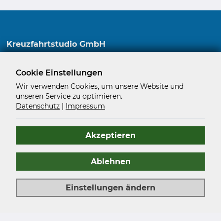
Kreuzfahrtstudio GmbH
Gehrenberg 37
Cookie Einstellungen
33602 Bielefeld
Deutschland
Wir verwenden Cookies, um unsere Website und
unseren Service zu optimieren.
info@kreuzfahrtstudio.de
Datenschutz
|
Impressum
+49 521 - 120 11 500
Akzeptieren
Impressum
Ablehnen
AGB
Datenschutz
Einstellungen ändern
Karriere im Kreuzfahrtstudio
Datenschutz­einstellungen