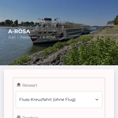
A-ROSA
Start
Reedereien
A-ROSA
Reiseart
Fluss-Kreuzfahrt (ohne Flug)
Reederei