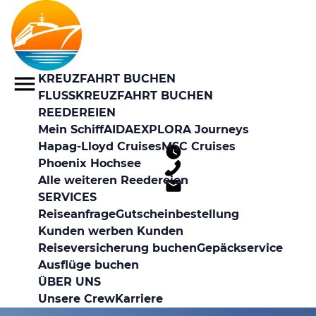
KREUZFAHRT BUCHEN
FLUSSKREUZFAHRT BUCHEN
REEDEREIEN
Mein Schiff
AIDA
EXPLORA Journeys
Hapag-Lloyd Cruises
MSC Cruises
Phoenix Hochsee
Alle weiteren Reedereien
SERVICES
Reiseanfrage
Gutscheinbestellung
Kunden werben Kunden
Reiseversicherung buchen
Gepäckservice
Ausflüge buchen
ÜBER UNS
Unsere Crew
Karriere