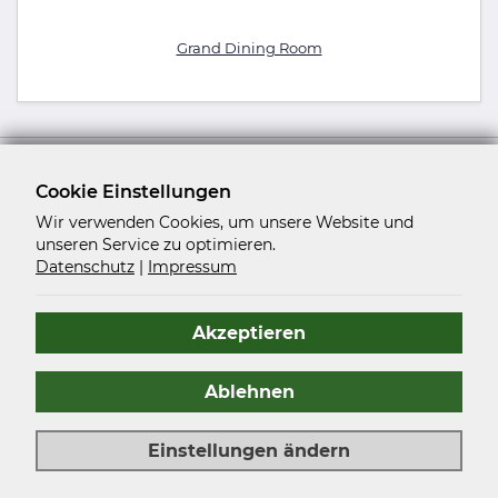
Grand Dining Room
Start
Reedereien
Oceania Cruises
Cookie Einstellungen
Wir verwenden Cookies, um unsere Website und
unseren Service zu optimieren.
Datenschutz
|
Impressum
Kreuzfahrtstudio GmbH
Gehrenberg 37
Akzeptieren
33602 Bielefeld
Deutschland
Ablehnen
info@kreuzfahrtstudio.de
+49 521 - 120 11 500
Einstellungen ändern