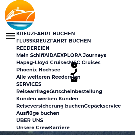
KREUZFAHRT BUCHEN
FLUSSKREUZFAHRT BUCHEN
REEDEREIEN
Mein Schiff
AIDA
EXPLORA Journeys
Hapag-Lloyd Cruises
MSC Cruises
Phoenix Hochsee
Alle weiteren Reedereien
SERVICES
Reiseanfrage
Gutscheinbestellung
Kunden werben Kunden
Reiseversicherung buchen
Gepäckservice
Ausflüge buchen
ÜBER UNS
Unsere Crew
Karriere