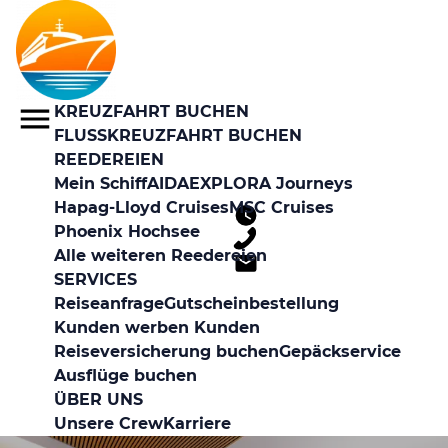
KREUZFAHRT BUCHEN
FLUSSKREUZFAHRT BUCHEN
REEDEREIEN
Mein Schiff
AIDA
EXPLORA Journeys
Hapag-Lloyd Cruises
MSC Cruises
Phoenix Hochsee
Alle weiteren Reedereien
SERVICES
Reiseanfrage
Gutscheinbestellung
Kunden werben Kunden
Reiseversicherung buchen
Gepäckservice
Ausflüge buchen
ÜBER UNS
Unsere Crew
Karriere