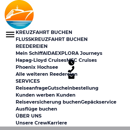
KREUZFAHRT BUCHEN
FLUSSKREUZFAHRT BUCHEN
REEDEREIEN
Mein Schiff
AIDA
EXPLORA Journeys
Hapag-Lloyd Cruises
MSC Cruises
Phoenix Hochsee
Alle weiteren Reedereien
SERVICES
Reiseanfrage
Gutscheinbestellung
Kunden werben Kunden
Reiseversicherung buchen
Gepäckservice
Ausflüge buchen
ÜBER UNS
Unsere Crew
Karriere