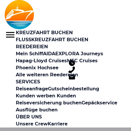
KREUZFAHRT BUCHEN
FLUSSKREUZFAHRT BUCHEN
REEDEREIEN
Mein Schiff
AIDA
EXPLORA Journeys
Hapag-Lloyd Cruises
MSC Cruises
Phoenix Hochsee
Alle weiteren Reedereien
SERVICES
Reiseanfrage
Gutscheinbestellung
Kunden werben Kunden
Reiseversicherung buchen
Gepäckservice
Ausflüge buchen
ÜBER UNS
Unsere Crew
Karriere