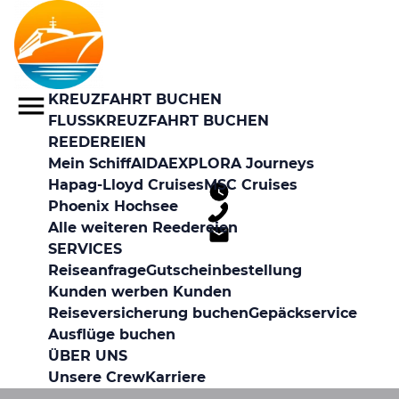
KREUZFAHRT BUCHEN
FLUSSKREUZFAHRT BUCHEN
REEDEREIEN
Mein Schiff
AIDA
EXPLORA Journeys
Hapag-Lloyd Cruises
MSC Cruises
Phoenix Hochsee
Alle weiteren Reedereien
SERVICES
Reiseanfrage
Gutscheinbestellung
Kunden werben Kunden
Reiseversicherung buchen
Gepäckservice
Ausflüge buchen
ÜBER UNS
Unsere Crew
Karriere