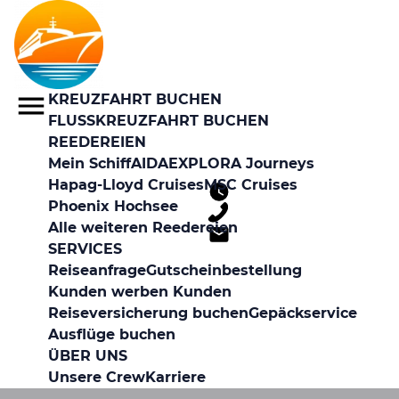
KREUZFAHRT BUCHEN
FLUSSKREUZFAHRT BUCHEN
REEDEREIEN
Mein Schiff
AIDA
EXPLORA Journeys
Hapag-Lloyd Cruises
MSC Cruises
Phoenix Hochsee
Alle weiteren Reedereien
SERVICES
Reiseanfrage
Gutscheinbestellung
Kunden werben Kunden
Reiseversicherung buchen
Gepäckservice
Ausflüge buchen
ÜBER UNS
Unsere Crew
Karriere