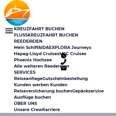
KREUZFAHRT BUCHEN
FLUSSKREUZFAHRT BUCHEN
REEDEREIEN
Mein Schiff
AIDA
EXPLORA Journeys
Hapag-Lloyd Cruises
MSC Cruises
Phoenix Hochsee
Alle weiteren Reedereien
SERVICES
Reiseanfrage
Gutscheinbestellung
Kunden werben Kunden
Reiseversicherung buchen
Gepäckservice
Ausflüge buchen
ÜBER UNS
Unsere Crew
Karriere